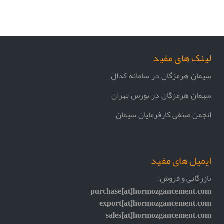
لینک های مفید
سیمان هرمزگان در سامانه کدال
سیمان هرمزگان در بورس تهران
انجمن صنفی کارفرمایان سیمان
ایمیل های مفید
بازرگانی و فروش:
purchase[at]hormozgancement.com
export[at]hormozgancement.com
sales[at]hormozgancement.com