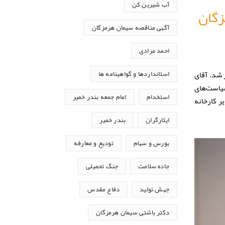
آب شیرین کن
زگان
آگهی مناقصه سیمان هرمزگان
احمد مرادی
 شد. آقای
استانداردها و گواهینامه ها
یاست‌های
استخدام
امام جمعه بندر خمیر
ر کارخانه
ایثارگران
بندر خمیر
بورس و سهام
تودیع و معارفه
جاده سلامت
جنگ تحمیلی
جهش تولید
دفاع مقدس
دکتر باشتی سیمان هرمزگان