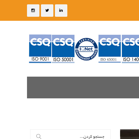
جستجو
برای: