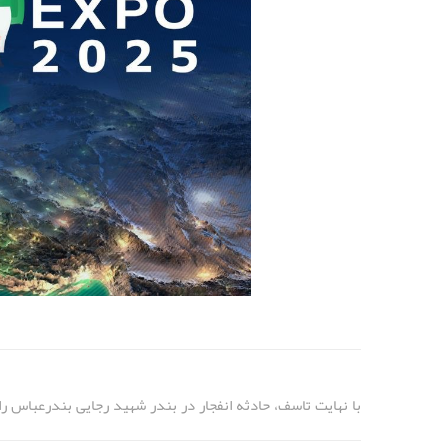
با نهایت تاسف، حادثه انفجار در بندر شهید رجایی بندرعباس را 