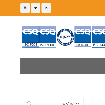
جستجو
برای: