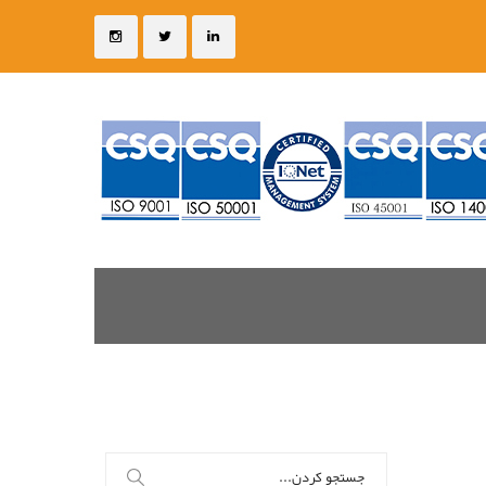
جستجو
برای: