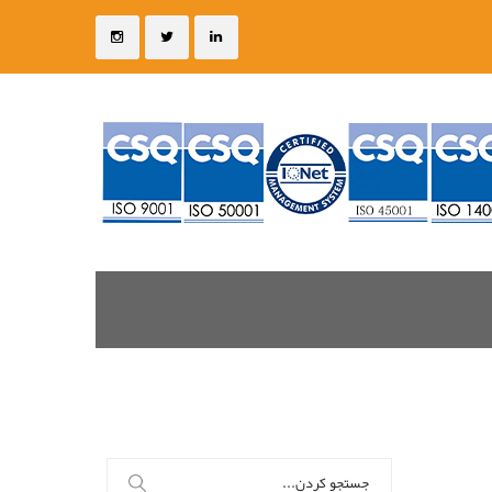
جستجو
برای: