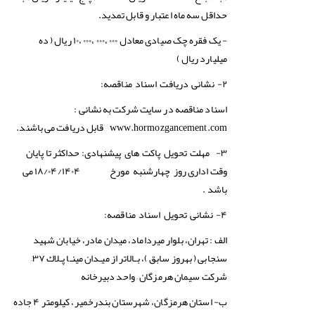
حداقل سه ماه اعتبار و قابل تمديد.
‏- یک فقره چک صیادی معادل ۰۰۰ ،۰۰۰ ،۰۰۰ ،۱۰ ریال ( ده
میلیارد ریال )
۲- نشانی دریافت اسناد مناقصه:
اسناد مناقصه در سایت شرکت به نشانی :
www.hormozgancement.com
قابل دریافت می باشند.
حداکثر تا پایان
۳- مهلت تحویل پاکت های پیشنهادی:
وقت اداری روز چهارشنبه مورخ ۱۸/۰۴/۱۴۰۴ می
باشد .
۴-
نشانی تحویل اسناد مناقصه:
الف : تهران، بلوار میرداماد، میدان مادر، خیابان شهید
سنجابی ( بهروز سابق )، بـالاتر از میـدان مینـا پـلاك ۳۷–
شرکت سیمان هرمزگان – واحد دبیرخانه
ب- استان هرمزگان، شهرستان بندرخمير، كيلومتر ۴ جاده