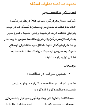
تمدید مناقصه عملیات اسکله
تمدیدآگهي مناقصه عمومي
شرکت سیمان هرمزگان(سهامی عام) درنظر دارد کلیه
خدمات و عملیات بندری برای سیمان و کلینکر صادراتی در
پارتهای مختلف در بنادر شهید رجائی، شهید باهنر و سایر
بنادر استان هرمزگان را از طریق مناقصه عمومی به پیمانکار
واجد شرایط واگذار نماید . لذا از کلیه متقاضیان ذیصلاح
دعوت به عمل می آید جهت دریافت اسناد مناقصه به
نشانی ذیل مراجعه نمایند.
توضیحات:
تضمین
شركت
در
مناقصه
:
تضمین شركت در مناقصه به یکی از دو روش ذیل می
بایست به مناقصه گزار ارائه گردد:
‏- ضمانتنامه بانكي ( دارای کد رهگیری سپام از بانک مرکزی
) به مبلغ ۰۰۰ ،۰۰۰ ،۰۰۰ ،۵ ریال ( پنج میلیارد ریال ) با