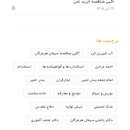
آگهی مناقصه خرید شن
۲۹ تیر ۱۴۰۵
برچسب ها
آب شیرین کن
آگهی مناقصه سیمان هرمزگان
احمد مرادی
استانداردها و گواهینامه ها
استخدام
امام جمعه بندر خمیر
ایثارگران
بندر خمیر
بورس و سهام
تودیع و معارفه
جاده سلامت
جنگ تحمیلی
جهش تولید
دفاع مقدس
دکتر باشتی سیمان هرمزگان
دکتر محمد آشوری