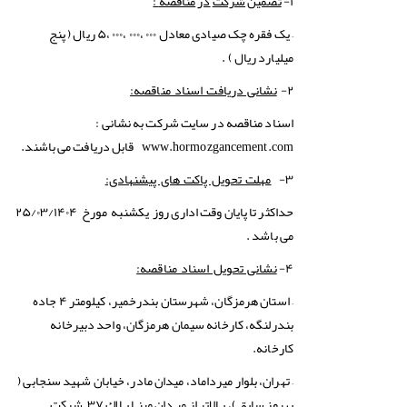
:
۱-
تضمین
شركت
در
مناقصه
– یک فقره چک صیادی معادل ۰۰۰ ،۰۰۰ ،۰۰۰ ،۵ ریال ( پنج
میلیارد ریال ) .
۲-
نشانی دریافت اسناد مناقصه:
اسناد مناقصه در سایت شرکت به نشانی :
www.hormozgancement.com
قابل دریافت می باشند.
۳-
مهلت تحویل پاکت های پیشنهادی:
حداکثر تا پایان وقت اداری روز یکشنبه مورخ ۲۵/۰۳/۱۴۰۴
می باشد .
۴-
نشانی تحویل اسناد مناقصه:
– استان هرمزگان، شهرستان بندرخمير، كيلومتر ۴ جاده
بندرلنگه، كارخانه سيمان هرمزگان، واحد دبیرخانه
کارخانه.
– تهران، بلوار میرداماد، میدان مادر، خیابان شهید سنجابی (
بهروز سابق )، بـالاتر از میـدان مینـا پـلاك ۳۷– شرکت