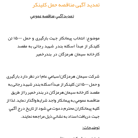
تمدید آگهی مناقصه حمل کلینکر
تمدیدآگهي
مناقصه
عمومي
موضوع: انتخاب پیمانکار جهت بارگیری و حمل ۱۵۰۰۰ تن
کلینکر از مبدأ اسکله بندر شهید رجائی به مقصد
کارخانه سیمان هرمزگان در بندرخمیر
(سهامي عام) در نظر دارد بارگیری
شركت
سيمان هرمزگان
و حمل ۱۵۰۰۰ تن کلینکر از مبدأ اسکله بندر شهید رجائی به
مقصد کارخانه سیمان هرمزگان در بندرخمیر را از طريق
مناقصه عمومي به پيمانكار واجد شرايط واگذار نمايد. لذا از
كليه پيمانكاران محترم دعوت مي شود از تاريخ درج آگهي
جهت دريافت اسناد به نشاني ذيل مراجعه نمايند.
توضیحات: