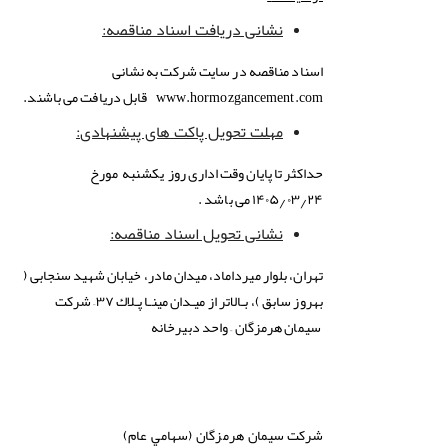
نشانی دریافت اسناد مناقصه
:
اسناد مناقصه در سایت شرکت به نشانی
www.hormozgancement.com
قابل دریافت می باشند.
مهلت تحویل پاکت های پیشنهادی
:
حداکثر تا پایان وقت اداری روز یکشنبه مورخ
۱۴۰۵٫۰۳٫۲۴ می باشد .
نشانی تحویل اسناد مناقصه
:
تهران، بلوار میرداماد، میدان مادر، خیابان شهید سنجابی (
بهروز سابق )، بـالاتر از میـدان مینـا پـلاك ۳۷– شرکت
سیمان هرمزگان – واحد دبیرخانه
شركت
سيمان هرمزگان (سهامي عام)