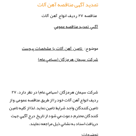
تمدید آگهی مناقصه آهن آلات
مناقصه
۲۷
ردیف انواع آهن آلات
آگهي تمدید
مناقصه
عمومي
موضوع:
تامین آهن آلات
با
مشخصات پیوست
(سهامي عام)
شركت سيمان هرمزگان
سهامي عام) در نظر دارد، ۲۷
شركت
سيمان هرمزگان (
ردیف انواع آهن آلات خود را از طریق مناقصه عمومی و از
تامین کنندگان واجد شرایط تامین نماید. لذا از كليه تامین
کنندگان محترم دعوت مي شود از تاريخ درج آگهي جهت
دريافت اسناد به نشاني ذيل مراجعه نمايند.
توضیحات
: