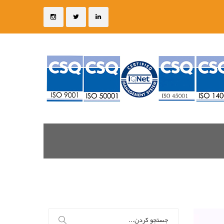
جستجو
برای: