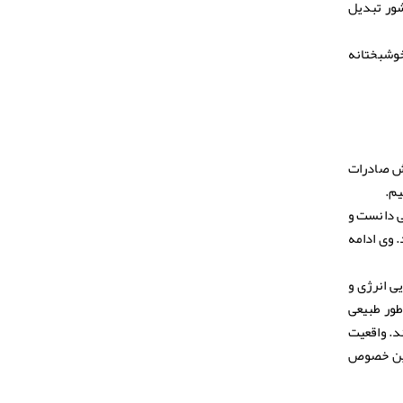
شور تبدیل
خوشبختانه
خش صادرات
ی دانست و
 وی ادامه
ی انرژی و
طور طبیعی
د. واقعیت
این خصوص