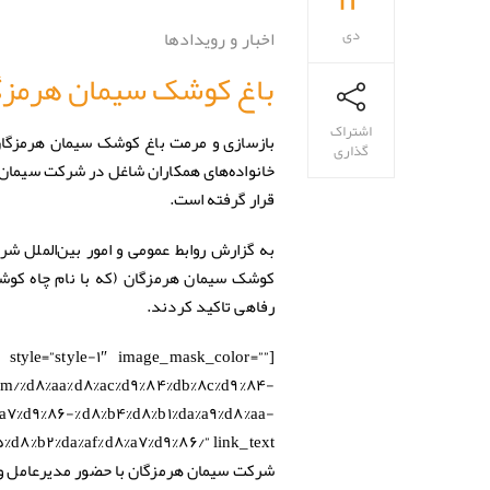
دی
اخبار و رویدادها
باغ کوشک سیمان هرمزگا
اشتراک
بازسازی و مرمت باغ کوشک سیمان هرمزگا
گذاری
خانواده‌های همکاران شاغل در شرکت سیمان 
قرار گرفته است.
به گزارش رو
کوشک سیمان هرمزگان (که با نام چاه کوشک
رفاهی تاکید کردند.
 style=”style-۱″ image_mask_color=””
m/%d۸%aa%d۸%ac%d۹%۸۴%db%۸c%d۹%۸۴-
a۷%d۹%۸۶-%d۸%b۴%d۸%b۱%da%a۹%d۸%aa-
شرکت سیمان هرمزگان با حضور مدیرعامل و اعضای هیئت مدی