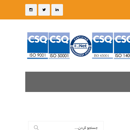
جستجو
برای: