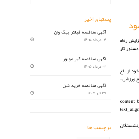
پستهای اخیر
ود
آگهی مناقصه فیلتر بیگ وان
ایش رفاه
۰۴ مرداد ۱۴۰۵
دستور کار
آگهی مناقصه گیر موتور
۰۳ مرداد ۱۴۰۵
ر خود از باغ
مع ورزشی-
آگهی مناقصه خرید شن
۲۹ تیر ۱۴۰۵
[content
text_al
d۸%b۳%db%۸c%d۹%۸۵%d۸%a۷%d۹=”تجلیل از بازنشستگان
برچسب ها