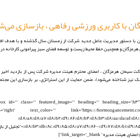
ن با کاربری ورزشی رفاهی ، بازسازی می‌ش
ن با دستور مدیریت عامل جدید شرکت از زمستان سال گذشته و با هدف افز
هرمزگان و همچنین حفظ محیط زیست و توسعه فضای سبز پیرامونی کارخانه در 
ابط عمومی و امور بین‎‌الملل شرکت سیمان هرمزگان ، اعضای محترم هیئت مدیره شرکت پس از بازدید اخی
 نیز شناخته می‌شود)، ضمن حمایت از این استراتژی، بر بازسازی این مجت
_box id=”” class=”” featured_image=”” heading=”” heading_size=”h۴″
ign=”right” text_color=”” link=”https://hormozgancement.co
%d۸%a۸%d۸%a۷%d۸%b۲%d۹%۸۶%d۸%b۴%d۸%b۳%d۸%aa%da%af%d۸%
%%۸۶-%d۹%۸۷%d۸%b۱%d۹%۸۵%d۸%b۲%da%af%d۸%a۷%d۹%۸۶/” link_text
ره” link_target=”_blank”]