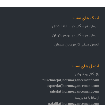
لینک های مفید
سیمان هرمزگان در سامانه کدال
سیمان هرمزگان در بورس تهران
انجمن صنفی کارفرمایان سیمان
ایمیل های مفید
بازرگانی و فروش:
purchase[at]hormozgancement.com
export[at]hormozgancement.com
sales[at]hormozgancement.com
ارتباط با مدیریت:
najafi[at]hormozgancement.com