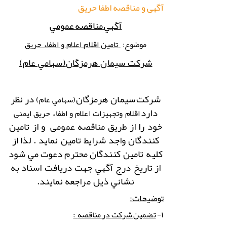
آگهی و مناقصه اطفا حریق
آگهي
مناقصه
عمومي
موضوع:
تامین اقلام اعلام و اطفاء حریق
شركت سيمان هرمزگان
(سهامي عام)
شركت
سيمان هرمزگان
در
نظر
(سهامي عام)
دارد
اقلام وتجهیزات اعلام و اطفاء حریق ایمنی
خود را از طریق مناقصه عمومی
و از تامین
کنندگان واجد شرایط تامین نماید
. لذا
از
كليه تامین کنندگان
محترم
دعوت
مي
شود
از
تاريخ درج آگهي جهت دريافت اسناد
به
نشاني ذيل مراجعه
نمايند.
توضیحات:
۱-
تضمین
شركت
در
مناقصه
: