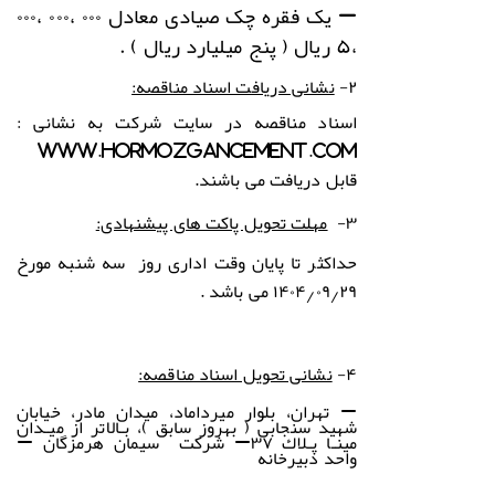
–
یک فقره چک صیادی معادل ۰۰۰ ،۰۰۰ ،۰۰۰
،۵ ریال (
پنج
میلیارد ریال ) .
۲-
نشانی دریافت اسناد مناقصه:
اسناد مناقصه در سایت شرکت به نشانی :
www.hormozgancement.com
قابل دریافت می باشند.
۳-
مهلت تحویل پاکت های پیشنهادی:
حداکثر تا پایان وقت اداری روز
سه شنبه
مورخ
۱۴۰۴٫۰۹٫۲۹
می باشد .
۴-
نشانی تحویل اسناد مناقصه:
– تهران، بلوار میرداماد، میدان مادر، خیابان
شهید سنجابی ( بهروز سابق )، بـالاتر از میـدان
مینـا پـلاك ۳۷
–
شرکت
سیمان هرمزگان
–
واحد دبیرخانه