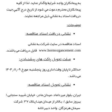
به پیمانکاران واجد شرایط واگذار نماید. لذا از كليه
پیمانکاران محترم دعوت مي شود از تاريخ درج آگهي جهت
دريافت اسناد به نشاني ذيل مراجعه نمايند.
توضیحات
:
نشانی دریافت اسناد مناقصه
:
اسناد مناقصه در سایت شرکت به نشانی
www.hormozgancement.com
قابل دریافت می باشند.
مهلت تحویل پاکت های پیشنهادی
:
حداکثر تا پایان وقت اداری روز پنجشنبه مورخ ۱۴۰۴٫۱۱٫۰۹
می باشد .
نشانی تحویل اسناد مناقصه
:
تهران، بلوار میرداماد، میدان مادر، خیابان شهید سنجابی (
بهروز سابق )، بـالاتر از میـدان مینـا پـلاك ۳۷– شرکت
سیمان هرمزگان – واحد دبیرخانه