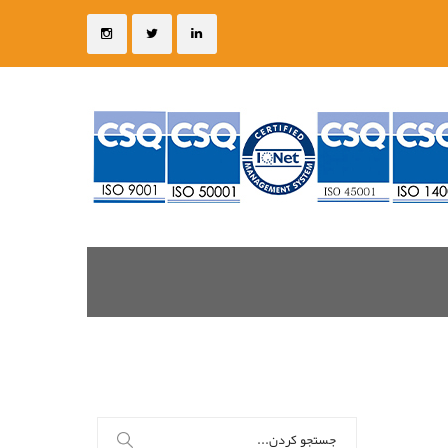
جستجو
برای: