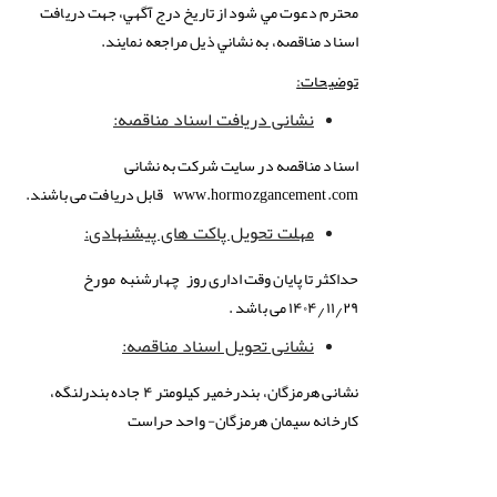
محترم دعوت مي شود از تاريخ درج آگهي، جهت دريافت
اسناد مناقصه، به نشاني ذيل مراجعه نمايند.
توضیحات
:
نشانی دریافت اسناد مناقصه
:
اسناد مناقصه در سایت شرکت به نشانی
www.hormozgancement.com
قابل دریافت می باشند.
مهلت تحویل پاکت های پیشنهادی
:
حداکثر تا پایان وقت اداری روز چهارشنبه مورخ
۱۴۰۴٫۱۱٫۲۹ می باشد .
نشانی تحویل اسناد مناقصه
:
نشانی هرمزگان، بندرخمیر کیلومتر ۴ جاده بندرلنگه،
کارخانه سیمان هرمزگان- واحد حراست