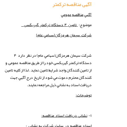
آگهی مناقصه ترکمتر
آگهي
مناقصه
عمومي
موضوع:
تامین ۴ دستگاه ترکمتر گیربکسی
(سهامي عام)
شركت سيمان هرمزگان
(سهامي عام) در نظر دارد ۴
شركت
سيمان هرمزگان
دستگاه ترکمنر گیربکسی خود را از طریق مناقصه عمومی و
از تامین کنندگان واجد شرایط تامین نماید . لذا از كليه تامین
کنندگان محترم دعوت مي شود از تاريخ درج آگهي جهت
دريافت اسناد به نشاني ذيل مراجعه نمايند.
توضیحات:
۱-
نشانی دریافت اسناد مناقصه:
اسناد مناقصه در سایت شرکت به نشانی :