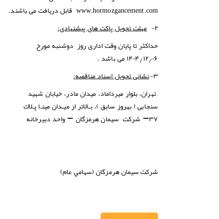
www.hormozgancement.com
قابل دریافت می باشند.
۲-
مهلت تحویل پاکت های پیشنهادی:
حداکثر تا پایان وقت اداری روز
دوشنبه
مورخ
۱۴۰۴٫۱۲٫۰۶
می باشد .
۳-
نشانی تحویل اسناد مناقصه:
–
تهران، بلوار میرداماد، میدان مادر، خیابان شهید
سنجابی ( بهروز سابق )، بـالاتر از میـدان مینـا پـلاك
۳۷
–
شرکت سیمان هرمزگان
–
واحد دبیرخانه
شركت
سيمان هرمزگان (سهامي عام)