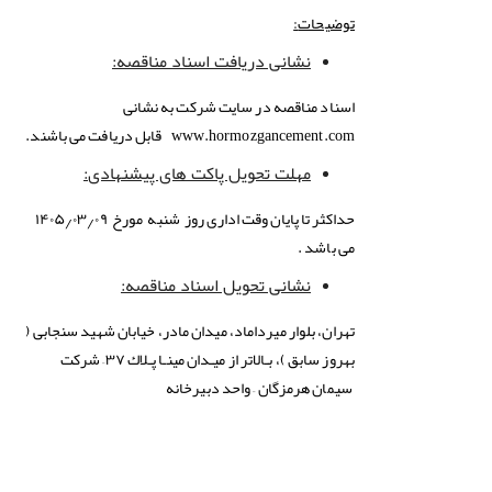
توضیحات
:
نشانی دریافت اسناد مناقصه
:
اسناد مناقصه در سایت شرکت به نشانی
www.hormozgancement.com
قابل دریافت می باشند.
مهلت تحویل پاکت های پیشنهادی
:
حداکثر تا پایان وقت اداری روز شنبه مورخ ۱۴۰۵٫۰۳٫۰۹
می باشد .
نشانی تحویل اسناد مناقصه
:
تهران، بلوار میرداماد، میدان مادر، خیابان شهید سنجابی (
بهروز سابق )، بـالاتر از میـدان مینـا پـلاك ۳۷– شرکت
سیمان هرمزگان – واحد دبیرخانه