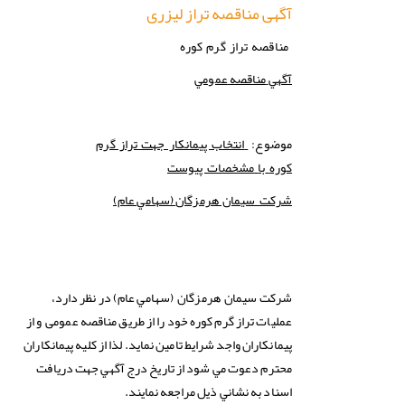
آگهی مناقصه تراز لیزری
مناقصه تراز گرم کوره
آگهي
مناقصه
عمومي
موضوع:
انتخاب پیمانکار جهت تراز گرم
کوره
با
مشخصات پیوست
(سهامي عام)
شركت سيمان هرمزگان
سهامي عام) در نظر دارد،
شركت
سيمان هرمزگان (
عملیات تراز گرم کوره خود را از طریق مناقصه عمومی و از
پیمانکاران واجد شرایط تامین نماید. لذا از كليه پیمانکاران
محترم دعوت مي شود از تاريخ درج آگهي جهت دريافت
اسناد به نشاني ذيل مراجعه نمايند.