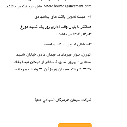
www.hormozgancement.com
قابل دریافت می باشند.
۲-
مهلت تحویل پاکت های پیشنهادی:
حداکثر تا پایان وقت اداری روز یک
شنبه
مورخ
۱۴۰۴٫۱۲٫۰۳
می باشد .
۳-
نشانی تحویل اسناد مناقصه:
–
تهران، بلوار میرداماد، میدان مادر، خیابان شهید
سنجابی ( بهروز سابق )، بـالاتر از میـدان مینـا پـلاك
۳۷
–
شرکت سیمان هرمزگان
–
واحد دبیرخانه
شركت
سيمان هرمزگان (سهامي عام)