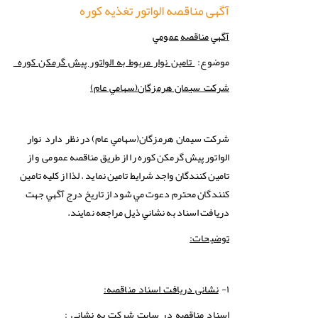
آگهی مناقصه الواتور تغذیه کوره
آگهي
مناقصه
عمومي
موضوع:
تامین نوار مربوط به الواتور پیش گرمکن کوره
(سهامي عام)
شركت سيمان هرمزگان
(سهامي عام) در نظر دارد نوار
شركت
سيمان هرمزگان
الواتور پیش گرمکن کوره را از طریق مناقصه عمومی و از
تامین کنندگان واجد شرایط تامین نماید . لذا از كليه تامین
کنندگان محترم دعوت مي شود از تاريخ درج آگهي جهت
دريافت اسناد به نشاني ذيل مراجعه نمايند.
توضیحات:
۱-
نشانی دریافت اسناد مناقصه:
اسناد مناقصه در سایت شرکت به نشانی :