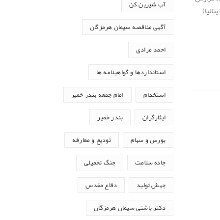
آب شیرین کن
 شرکت سیمان هرمزگان فرآیند ممیزی توسط تیم ممیزی شرکت مرزبان کیفیت (نماینده انحصاری شرکت IMQ ایتالیا)
آگهی مناقصه سیمان هرمزگان
احمد مرادی
استانداردها و گواهینامه ها
استخدام
امام جمعه بندر خمیر
ایثارگران
بندر خمیر
بورس و سهام
تودیع و معارفه
جاده سلامت
جنگ تحمیلی
جهش تولید
دفاع مقدس
دکتر باشتی سیمان هرمزگان