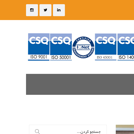
جستجو
برای: