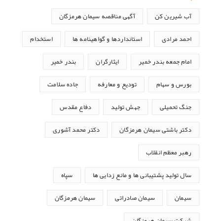
آب شیرین کن
آگهی مناقصه سیمان هرمزگان
احمد مرادی
استانداردها و گواهینامه ها
استخدام
امام جمعه بندر خمیر
ایثارگران
بندر خمیر
بورس و سهام
تودیع و معارفه
جاده سلامت
جنگ تحمیلی
جهش تولید
دفاع مقدس
دکتر باشتی سیمان هرمزگان
دکتر محمد آشوری
رهبر معظم انقلاب
سال تولید پشتیبانی ها و مانع زدایی ها
سپاه
سیمان
سیمان صادراتی
سیمان هرمزگان
شرکت سیمان هرمزگان