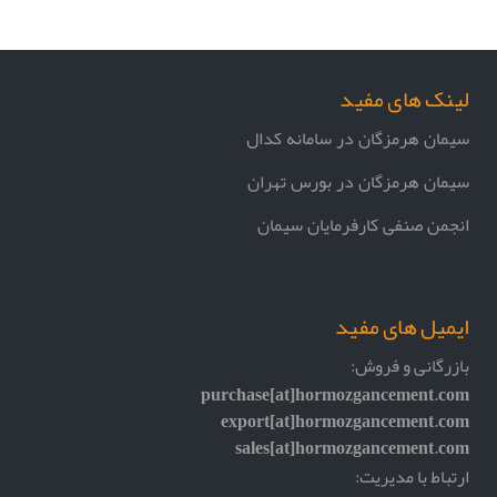
لینک های مفید
سیمان هرمزگان در سامانه کدال
سیمان هرمزگان در بورس تهران
انجمن صنفی کارفرمایان سیمان
ایمیل های مفید
بازرگانی و فروش:
purchase[at]hormozgancement.com
export[at]hormozgancement.com
sales[at]hormozgancement.com
ارتباط با مدیریت: