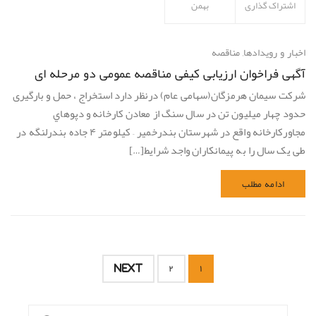
اشتراک گذاری
بهمن
اخبار و رویدادها
,
مناقصه
آگهی فراخوان ارزیابی کیفی مناقصه عمومی دو مرحله ای
شرکت سیمان هرمزگان(سهامی عام) درنظر دارد استخراج ، حمل و بارگیری
حدود چهار میلیون تن در سال سنگ از معادن کارخانه و دپوهاي
مجاورکارخانه واقع در شهرستان بندرخمیر – کیلومتر ۴ جاده بندرلنگه در
طی یک سال را به پیمانکاران واجد شرایط[…]
ادامه مطلب
NEXT
۲
۱
جستجو