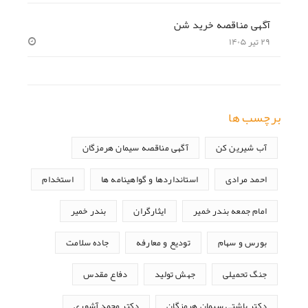
آگهی مناقصه خرید شن
۲۹ تیر ۱۴۰۵
برچسب ها
آب شیرین کن
آگهی مناقصه سیمان هرمزگان
احمد مرادی
استانداردها و گواهینامه ها
استخدام
امام جمعه بندر خمیر
ایثارگران
بندر خمیر
بورس و سهام
تودیع و معارفه
جاده سلامت
جنگ تحمیلی
جهش تولید
دفاع مقدس
دکتر باشتی سیمان هرمزگان
دکتر محمد آشوری