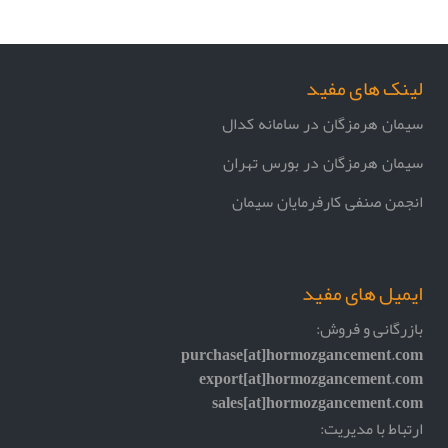
لینک های مفید
سیمان هرمزگان در سامانه کدال
سیمان هرمزگان در بورس تهران
انجمن صنفی کارفرمایان سیمان
ایمیل های مفید
بازرگانی و فروش:
purchase[at]hormozgancement.com
export[at]hormozgancement.com
sales[at]hormozgancement.com
ارتباط با مدیریت: