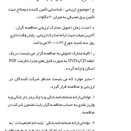
ج )
شناسایی تأمین کننده ذیصلاح جهت
موضوع ارزیابی :
تأمین برق مصرفی به میزان ۲۰ مگاوات .
د )
مدت زمان تحویل مدارک ارزیابی مناقصه گران :
آخرین مهلت جهت ارائه مدارک ارزیابی ، پایان وقت اداري
روز سه شنبه مورخ ۱۴۰۰/۰۱/۳۱ می باشد.
ر ) کلیه مدارک تحویلی به مناقصه گزار، می بایست در یک
حلقه CD یا DVD به صورت فایل های مجزا با فرمت PDF
اسکن و ارائه گردد.
*
سایر موارد که می بایست مدنظر شرکت کنندگان در
ارزیابی و مناقصه قرار گیرد
:
۱ . توانائی ارائه ضمانتنامه بانکی و یا چک رمز دار بانکی و یا
واریز نقدی به حساب مناقصه گزار بابت تضمین شرکت در
مناقصه .
۲ . توانائی ارائه ضمانتنامه بانکی ” بابت انجام تعهدات ” به
میزان ۱۰ % ( ده درصد ) مبلغ کل قرارداد طبق ضوابط مناقصه