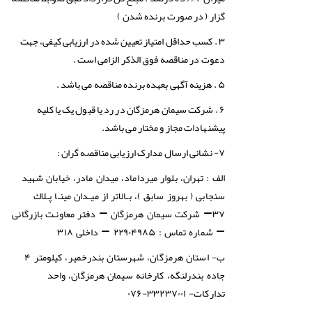
گزار ( در صورت برنده شدن )
۳ . کسب حداقل امتیاز تعیین شده در ارزیابی کیفی، جهت
دعوت در مناقصه فوق الذکر الزامی است .
۵ . هزینه آگهی بعهده برنده مناقصه می باشد .
۶ . شرکت سیمان هرمزگان در رد یا قبول یک یا کلیه
پیشنهادات مجاز و مختار می باشد.
۷- نشانی ارسال مدارک ارزیابی مناقصه گران :
الف : تهران، بلوار میرداماد، میدان مادر، خیابان شهید
سنجابی ( بهروز سابق )، بـالاتر از میـدان مینـا پـلاك
۳۷
–
شرکت سیمان هرمزگان – دفتر معاونـت بازرگانی
– شماره تماس : ۲۲۹۰۴۹۸۵ – داخلی ۳۱۸
ب- استان
هرمزگان، شهرستان بندرخمير، كيلومتر ۴
جاده بندرلنگه، كارخانه سيمان هرمزگان، واحد
تداركات- ۳۳۲۳۷۰۰۱-۰۷۶