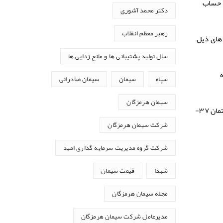
ه حساب
دکتر محمد آشوری
رهبر معظم انقلاب
 های ذیل
سال تولید پشتیبانی ها و مانع زدایی ها
اره
سپاه
سیمان
سیمان صادراتی
سیمان هرمزگان
ب ) دفتر مرکزی: واقع در تهران، بلوار میرداماد، میدان مادر، خیابان شهید سنجابی ( بهروز سابق )، بالاتر از میدان مینا، ساختمان ۳۷-
شرکت سیمان هرمزگان
شرکت گروه مدیریت سرمایه گذاری امید
شهدا
قیمت سیمان
مجله سیمان هرمزگان
مدیرعامل شرکت سیمان هرمزگان