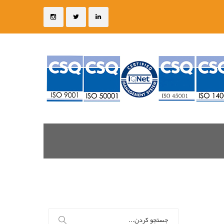
جستجو
برای: