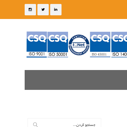
جستجو
برای: