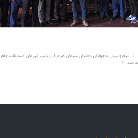
تیم والیبال نوجوانان دختران سیمان هرمزگان نایب قهرمان مسابقات جام
ید شد