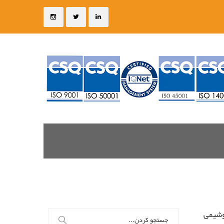
جستجو
برای: