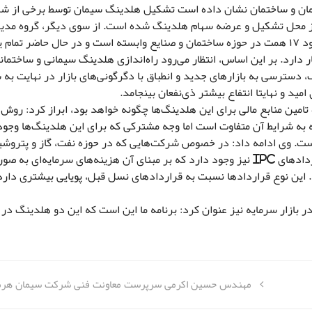
یمان و ساختمان نشان داده است تشکیل هلدینگ سیمان توسط برخی از ش
 از محل تشکیل و عرضه سهام هلدینگ شده است. از سوی دیگر، گروه مدی
سرمایه‌گذاری امید دارای پرتفویی در حدود ۱۷ همت در حوزه ساختمان و صنایع وابسته است و در حال حاضر ت
 اختیار دارد. بر این اساس، انتظار می‌رود راه‌اندازی هلدینگ سیمانی و ساختمان
سترسی به بازارهای جدید و انطباق با دگرگونی‌های بازار در نهایت به
ید و نهایتا انتفاع بیشتر ذی‌نفعان بینجامد.
تامین منابع مالی برای این هلدینگ‌ها چگونه خواهد بود، ابراز کرد: روش‌
ه به شرایط آن متفاوت است اما وجه مشترکی که برای این هلدینگ‌ها وجود
 است. وی ادامه داد: در خصوص شرکت‌هایی که در حوزه نفت، گاز و پتروشی
فعالیت می‌کنند شیوه‌های خاصی مثل قراردادهای IPC‌ نیز وجود دارد که بر مبنای آن هزینه‌های سرمایه‌ا
د. این نوع قراردادها نسبت به قراردادهای نسل قبل، پویایی بیشتری دارد 
بازار سرمایه‌ نیز عنوان کرد: برنامه ما این است که این دو هلدینگ در
مهندس حسین اکرمی سرپرست معاونت فنی شرکت سیمان هرم