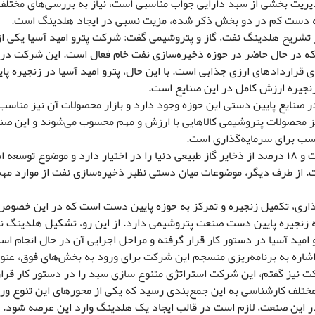
دیریت بخشی از سبد دارایی جواب مناسبی است، نیاز به بررسی‌های مختلف 
 که دست کم در دو بخش ذکر شده، مزیت نسبی در ایجاد هلدینگ است.
تشریح هلدینگ نفت، گاز و پتروشیمی گفت: شرکت پترو امید آسیا یکی از
که در حال حاضر در حوزه ذخیره‌سازی نفت خام فعال است. این شرکت در 
 قراردادهای ارزی جذابی است. با این حال، پترو امید آسیا در زنجیره پا
زنجیره ارزش کامل در این صنایع است.
 صنایع پایین دستی این حوزه وجود دارد و بازار محصولات آن نیز مناسب 
نیز محصولات پتروشیمی کالاهایی با ارزش و مهم محسوب می‌شوند و این صن
سب برای سرمایه‌گذاری است.
وی ادامه داد: ایران ۱۰ درصد از ذخایر نفت و ۱۸ درصد از ذخایر گاز طبیعی دنیا را در اختیار دارد و موضوع تو
. از طرف دیگر، موضوعات میان دستی نظیر ذخیره‌سازی نفت از موارد مهم
گذاری، تکمیل زنجیره و تمرکز به حوزه پایین‌ دست است که در این خصوص
ه زنجیره پایین دست صنعت پتروشیمی دارد‌. از این رو، تشکیل هلدینگ نف
مید آسیا در دستور کار قرار گرفته و مراحل اجرایی آن در حال انجام اس
اشاره به برنامه‌ریزی منسجم این شرکت برای ورود به بخش‌های فوق، عنوا
 نیز گفتم، این شرکت استراتژی متنوع سازی سبد را در دستور کار قرار
ختلف کارشناسی به این جمع‌بندی رسید که یکی از محورهای این تنوع ورو
 این صنعت، لازم است در قالب ایجاد یک هلدینگ وارد این عرصه شود.