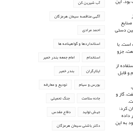
بود. این
آب شیرین کن
آگهی مناقصه سیمان هرمزگان
صنایع
یین دستی
احمد مرادی
است. با
استانداردها و گواهینامه ها
عت، جزو
استخدام
امام جمعه بندر خمیر
سعه استفاده از
ایثارگران
بندر خمیر
 و قابل
بورس و سهام
تودیع و معارفه
،
ت، گاز و
جاده سلامت
جنگ تحمیلی
ت.
ن کرد:
جهش تولید
دفاع مقدس
 داده
د به این
دکتر باشتی سیمان هرمزگان