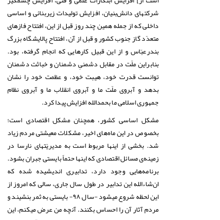
است از] افزایش ابتکارات علمی و فنّی، افزایش چشمگیر
شرکتهای دانش‌بنیان، افزایش تولیدات زیربنائی و اساسی
داخلی که از جمله همین چند روز قبل از این، افتتاح فازهای
متعدّد گاز جنوب کشور و قبل از آن، افتتاح پالایشگاه بزرگ
بندرعبّاس و از این قبیل کارهایی که انجام گرفته، بود.
بنابراین ملّت در مقابل دشمنیِ دشمنان و خباثت دشمنان
توانست قدرت خود، هیبت خود، و عظمت خود را نشان
بدهد و آبروی ملّت ما و آبروی انقلاب ما و آبروی نظام
جمهوری اسلامی ما بحمدالله افزایش پیدا کرد.
مشکل اساسی کشور، همچنان مشکل اقتصادی است؛
بخصوص در این ماه‌های اخیر، مشکلات معیشتی مردم زیاد
شد. بخشی از اینها مربوط است به مدیریّتهای نارسا در
زمینه‌ی مسائل اقتصادی که اینها حتماً بایستی جبران بشود.
برنامه‌هایی وجود دارد، تدابیری اندیشیده شده که
ان‌شاءالله این تدابیر در طول سال جاری، سالی که امروز از
این لحظه شروع میشود -سال ۹۸- بایستی به ثمر بنشیند و
مردم آثار آن را احساس بکنند. آنچه من عرض میکنم، این