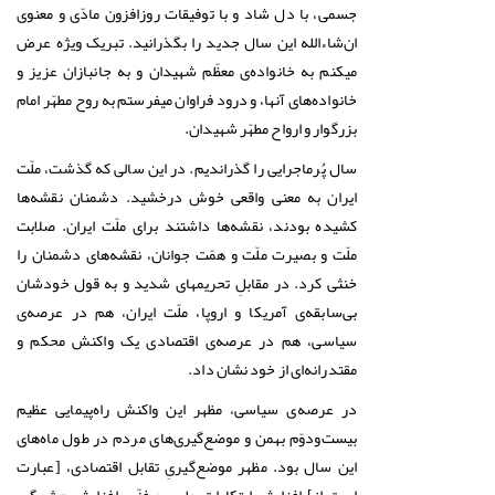
جسمی، با دل شاد و با توفیقات روزافزون مادّی و معنوی
ان‌شاءالله این سال جدید را بگذرانید. تبریک ویژه عرض
میکنم به خانواده‌ی معظّم شهیدان و به جانبازان عزیز و
خانواده‌های آنها، و درود فراوان میفرستم به روح مطهّر امام
بزرگوار و ارواح مطهّر شهیدان.
سال پُرماجرایی را گذراندیم. در این سالی که گذشت، ملّت
ایران به معنی واقعی خوش درخشید. دشمنان نقشه‌ها
کشیده بودند، نقشه‌ها داشتند برای ملّت ایران. صلابت
ملّت و بصیرت ملّت و همّت جوانان، نقشه‌های دشمنان را
خنثی کرد. در مقابلِ تحریمهای شدید و به قول خودشان
بی‌سابقه‌ی آمریکا و اروپا، ملّت ایران، هم در عرصه‌ی
سیاسی، هم در عرصه‌ی اقتصادی یک واکنش محکم و
مقتدرانه‌ای از خود نشان داد.
در عرصه‌ی سیاسی، مظهر این واکنش راه‌پیمایی عظیم
بیست‌ودوّم بهمن و موضع‌گیری‌های مردم در طول ماه‌های
این سال بود. مظهر موضع‌گیریِ تقابل اقتصادی، [عبارت