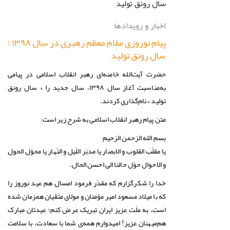
اخبار و رویدادها
پیام نوروزی مقام معظم رهبری در سال ۱۳۹۸ ؛
سال رونق تولید
حضرت آیت‌الله خامنه‌ای رهبر انقلاب اسلامی در پیامی
به‌مناسبت آغاز سال ۱۳۹۸، سال جدید را « سال رونق
تولید » نام‌گذاری کردند.
متن پیام رهبر انقلاب اسلامی به شرح زیر است:
بسم الله الرّحمن الرّحیم
یا مقلّب القلوب و الابصار یا مدبّر اللّیل و النّهار یا محوّل الحول
و الاحوال حوّل حالنا الی احسن الحال.
خدا را شکرگزارم که مقدّر فرمود امسال هم عید نوروز را
که با میلاد مسعود امیر مؤمنان و مولای متّقیان همزمان شده
است، به ملّت عزیز ایران تبریک عرض کنم؛ عیدتان مبارک
هم‌میهنان عزیز! امیدوارم همه‌ی شما با سعادت، با سلامت