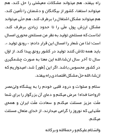
راه بیفتد، هم میتواند مشکلات معیشتی را حل کند، هم
میتواند استغناء کشور از بیگانگان و دشمنان را تأمین کند،
هم میتواند مشکل اشتغال را برطرف کند، هم حتّی میتواند
مشکل ارزش پول ملّی را تا حدود زیادی برطرف کند.
لذاست که مسئله‌ی تولید به نظر من مسئله‌ی محوری امسال
است؛ لذا من شعار را امسال این قرار دادم: « رونق تولید ».
باید همه تلاش کنند تولید در کشور رونق پیدا کند. از اوّل
سال تا آخر سال ان‌شاءالله این معنا به صورت چشمگیری
در کشور محسوس باشد. اگر این [طور] شد، امیدواریم که
ان‌شاءالله حلّ مشکل اقتصادی راه بیفتد.
سلام و صلوات و درود قلبی خودم را به پیشگاه ولیّ‌عصر
(ارواحنا فداه) عرض میکنم و دعای آن بزرگوار را برای شما
ملّت عزیز مسئلت میکنم و سعادت ملّت ایران و همه‌ی
ملّتهایی که نوروز را گرامی میدارند، از خدای متعال مسئلت
میکنم.
والسّلام علیکم و رحمةالله و برکاته