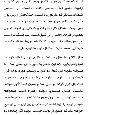
است که مسئله‌ی فوری کشور و مسئله‌ی جدّی کشور و
اولویّت کشور فعلاً مسئله‌ی «اقتصاد» است. در مسئله‌ی
اقتصاد مسائلی که داریم زیاد است: بحث کاهش ارزش پول
ملّی یک مسئله‌ی مهم است، بحث قدرت خرید مردم همین
جور، بحث مشکل کارخانه‌جات و کم‌کاری و احیاناً تعطیل
بعضی از کارخانه‌جات از این قبیل است. اینها مشکلات است.
آنچه من مطالعه کردم و از نظر کارشناس‌ها استفاده کردم،
کلید این همه، عبارت است از « توسعه تولید ملی »
سال ۹۷ را ما سال «حمایت از کالای ایرانی» اعلام کردیم.
نمیتوانم بگویم که این شعار به طور کامل عملی شد، امّا
میتوانم بگویم این شعار به صورت وسیعی مورد توجّه قرار
گرفت و در بسیاری از موارد، این شعار از سوی مردم مورد
استقبال قرار گرفت و عمل شد و همین قطعاً تأثیر خواهد
داشت. امسال مسئله‌ی «تولید» مطرح است. میخواهم
مسئله‌ی تولید را به عنوان محور فعّالیّت قرار بدهم. مقصود
خود از تولید را ان‌شاءالله در سخنرانی روز اوّل سال توضیح
خواهم داد که منظور از تولید چیست. تولید اگر چنانچه به