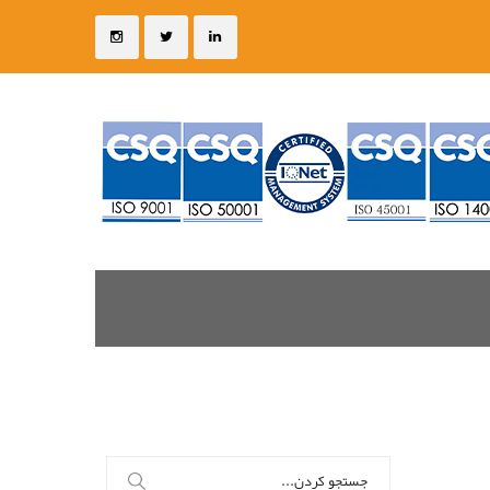
جستجو
برای: