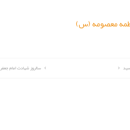
طمه معصومه (س)
سید
سالروز شهادت امام جعفر