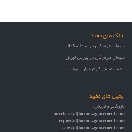
لینک های مفید
سیمان هرمزگان در سامانه کدال
سیمان هرمزگان در بورس تهران
انجمن صنفی کارفرمایان سیمان
ایمیل های مفید
بازرگانی و فروش:
purchase[at]hormozgancement.com
export[at]hormozgancement.com
sales[at]hormozgancement.com