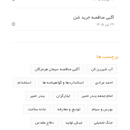
آگهی مناقصه خرید شن
۲۹ تیر ۱۴۰۵
برچسب ها
آب شیرین کن
آگهی مناقصه سیمان هرمزگان
احمد مرادی
استانداردها و گواهینامه ها
استخدام
امام جمعه بندر خمیر
ایثارگران
بندر خمیر
بورس و سهام
تودیع و معارفه
جاده سلامت
جنگ تحمیلی
جهش تولید
دفاع مقدس