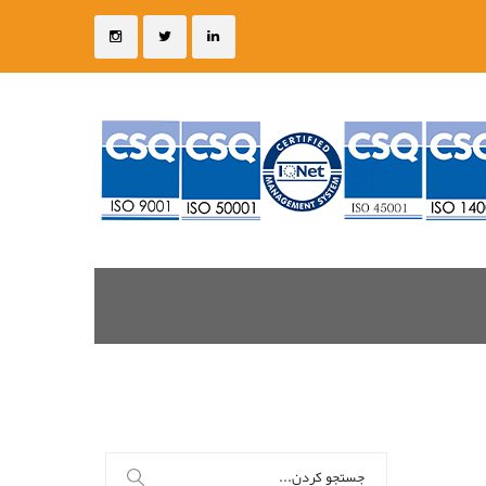
جستجو
برای: