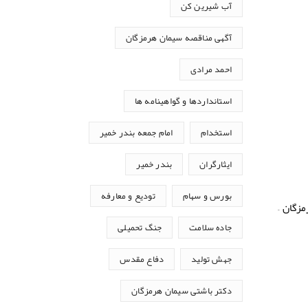
آب شیرین کن
آگهی مناقصه سیمان هرمزگان
احمد مرادی
استانداردها و گواهینامه ها
استخدام
امام جمعه بندر خمیر
ایثارگران
بندر خمیر
بورس و سهام
تودیع و معارفه
مینـا پـلاك ۳۷– شرکت سیمان هرمزگان –
جاده سلامت
جنگ تحمیلی
جهش تولید
دفاع مقدس
دکتر باشتی سیمان هرمزگان