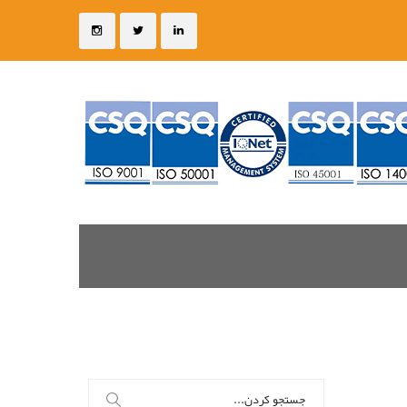
جستجو
برای: