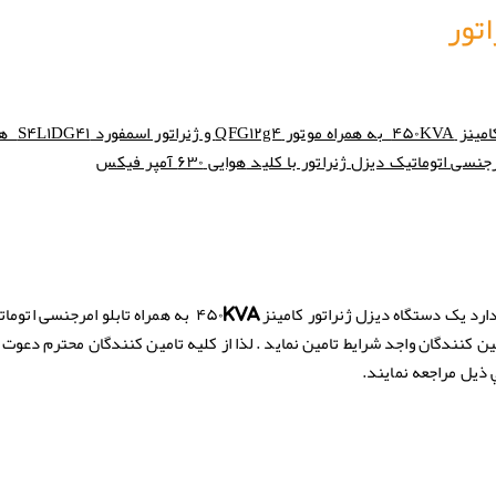
تور
S۴L۱DG۴۱
QFG۱۲g۴
۴۵۰KVA
امینز
به همراه موتور
و ژنراتور اسمفورد
همر
جنسی اتوماتیک دیزل ژنراتور با کلید
هوایی ۶۳۰ آمپر فیکس
دارد یک دستگاه دیزل ژنراتور کامینز
به همراه تابلو امرجنسی اتوما
۴۵۰KVA
مین کنندگان واجد شرایط تامین نماید . لذا از كليه تامین کنندگان محترم دعوت 
 ذيل مراجعه نمايند.