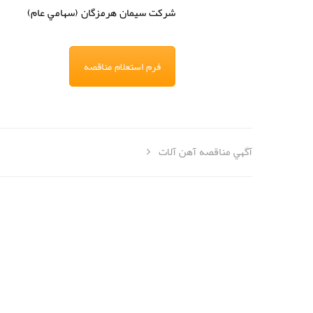
شركت
سيمان هرمزگان (سهامي عام)
فرم استعلام مناقصه
آگهي مناقصه آهن آلات