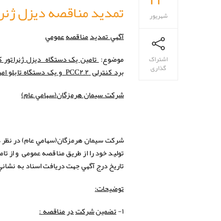
تمدید مناقصه دیزل ژنرا
شهریور
آگهي تمدید
مناقصه
عمومي
اشتراک
موضوع:
تامین یک دستگاه دیزل ژنراتور ک
گذاری
PCC۲,۲
برد کنترلی
و یک دستگاه تابلو امر
(سهامي عام)
شركت سيمان هرمزگان
(سهامي عام) در نظر 
شركت
سيمان هرمزگان
تولید خود را از طریق مناقصه عمومی و از تا
تاريخ درج آگهي جهت دريافت اسناد به نشاني
توضیحات:
:
۱-
تضمین
شركت
در
مناقصه