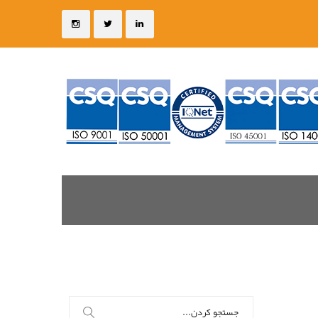
جستجو
برای: