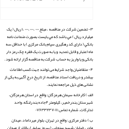
۳- تضمین شركت در مناقصه ، مبلغ ۰۰۰ ،۰۰۰ ،۰۰۰ ،۱ ريال ( یک
میلیارد ریال ) مي باشد كه مي بايست بصورت ضمانت نامه
بانكي ( دارای کد رهگیری سپام بانک مرکزی ) با حداقل سه
ماه اعتبار و قابل تمديد و يا به صورت یک فقره چک رمز دار
بانکی و یا واریز به حساب شرکت به مناقصه گزار ارائه شود.
۴- متقاضیان واجد شرایط می توانند جهت کسب اطلاعات
بیشتر و دریافت اسناد مناقصه، از تاریخ درج آگهی به یکی از
نشانی های ذیل مراجعه نمایند.
الف ) کارخانه سیمان هرمزگان: واقع در استان هرمزگان،
شهرستان بندرخمیر، کیلومتر۴جاده بندرلنگه، واحد
تدارکات. شماره تماس:۰۷۶۳۳۲۳۷۰۱۱
ب ) دفتر مرکزی: واقع در تهران، بلوار میرداماد، میدان
مادر، خیابان شهید سنجابی ( بهروز سابق )، بالاتر از میدان