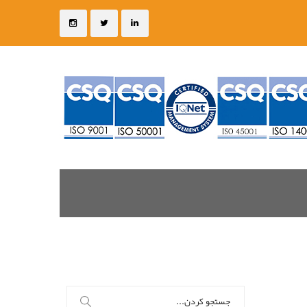
جستجو
برای: