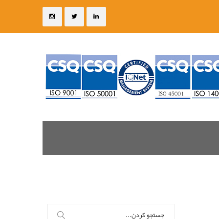
جستجو
برای: