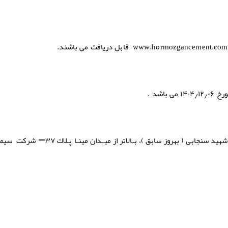
www.hormozgancement.com
قابل دریافت می باشند.
رخ
۱۴۰۴٫۱۲٫۰۶
می باشد .
هید سنجابی ( بهروز سابق )، بـالاتر از میـدان مینـا پـلاك ۳۷
–
شرکت سیما