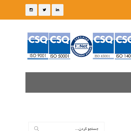
جستجو
برای: