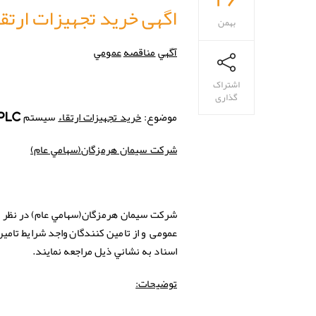
اگهی خرید تجهیزات ارتقاء
بهمن
آگهي
مناقصه
عمومي
اشتراک
گذاری
موضوع:
خرید تجهیزات ارتقاء
سیستم
PLC
(سهامي عام)
شركت سيمان هرمزگان
(سهامي عام) در نظر 
شركت
سيمان هرمزگان
عمومی و از تامین کنندگان واجد شرایط تامین
اسناد به نشاني ذيل مراجعه نمايند.
توضیحات: