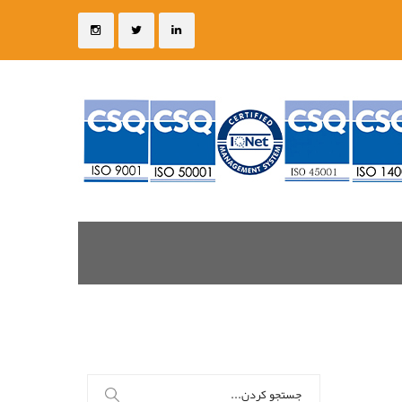
جستجو
برای: