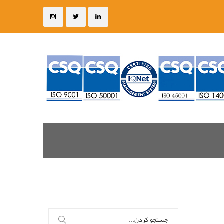
جستجو
برای: