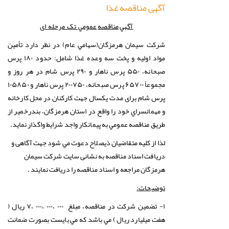
آگهی مناقصه غذا
آگهي
مناقصه
عمومي تک مرحله ای
شركت سيمان هرمزگان(سهامي عام) در نظر دارد تأمین
مواد اولیه و پخت سه وعده غذا شامل: حدود ۱۸۰ پرس
صبحانه، ۵۵۰ پرس ناهار و ۲۹۰ پرس شام در هر روز و
مجموعاً ۶۵۷۰۰ پرس صبحانه، ۲۰۰۷۵۰ پرس ناهار و ۱۰۵۸۵۰
پرس شام برای مدت یکسال جهت کارکنان در محل کارخانه
و مهمانسراي خود را واقع در استان هرمزگان، بندرخمير از
طريق مناقصه عمومي به پيمانكار واجد شرايط واگذار نمايد.
لذا از كليه متقاضیان ذیصلاح دعوت مي شود جهت آگاهی و
دریافت اسناد مناقصه به نشانی سایت شرکت سیمان
هرمزگان مراجعه و اسناد مناقصه را دریافت نمایند .
توضیحات:
۱- تضمین شركت در مناقصه، مبلغ ۰۰۰ ،۰۰۰ ،۰۰۰ ،۷ ریال (
هفت میلیارد ریال ) مي باشد كه مي بايست بصورت ضمانت