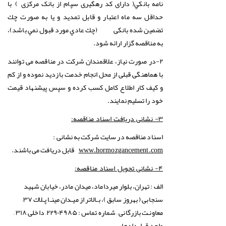
نامه بانكي( دارای کد رهگیری سپام از بانک مرکزی
با
)
حداقل سه ماه اعتبار و قابل تمديد و يا به صورت چك
تضمين شده بانکی
(چك عادي مورد قبول نمي باشد)،
به مناقصه گزار ارائه شود.
۲-در صورت نیاز، علاقمندان شرکت در مناقصه می توانند
با هماهنگی قبلی از محل انجام خدمت بازدید نموده و از کم
و کیف کار اطلاع کامل کسب کرده و سپس پیشنهاد قیمت
خود را تسلیم نمایند.
۳- نشانی دریافت اسناد مناقصه:
اسناد مناقصه در سایت شرکت به نشانی :
www.hormozgancement.com
قابل دریافت می باشند.
۴-
نشانی تحویل اسناد مناقصه:
الف : تهران، بلوار میرداماد، میدان مادر، خیابان شهید
سنجابی ( بهروز سابق )، بـالاتر از میـدان مینـا پـلاك ۳۷–
معاونـت بازرگانی – شماره تماس : ۲۲۹۰۴۹۸۵– داخلی ۳۱۸ –
واحد قراردادها .