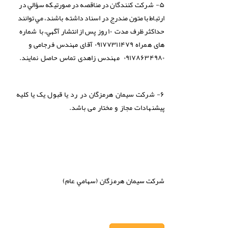
۵- شرکت کنندگان
در
مناقصه
در
صورتيكه
سؤالي
در
ارتباط
با
متون
مندرج
در
اسناد
داشته باشند،
مي
توانند
حداكثر
ظرف مدت ۱۰
روز پس
از
انتشار
آگهي،
با شماره
های همراه ۰۹۱۷۷۳۱۱۴۷۹ آقای مهندس فرجامی و
۰۹۱۷۸۶۳۴۹۸۰ مهندس زاهدی تماس حاصل نمایند.
۶-
شرکت سیمان هرمزگان در رد یا قبول یک یا کلیه
پیشنهادات مجاز و مختار می باشد.
شركت
سيمان هرمزگان (سهامي عام)