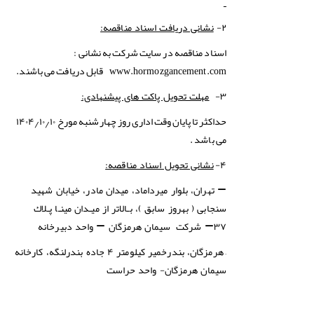
۲-
نشانی دریافت اسناد مناقصه:
اسناد مناقصه در سایت شرکت به نشانی :
www.hormozgancement.com
قابل دریافت می باشند.
۳-
مهلت تحویل پاکت های پیشنهادی:
حداکثر تا پایان وقت اداری روز چهارشنبه مورخ ۱۴۰۴٫۱۰٫۱۰
می باشد .
۴-
نشانی تحویل اسناد مناقصه:
– تهران، بلوار میرداماد، میدان مادر، خیابان شهید
سنجابی ( بهروز سابق )، بـالاتر از میـدان مینـا پـلاك
۳۷
–
شرکت سیمان هرمزگان
–
واحد دبیرخانه
–
هرمزگان، بندرخمیر کیلومتر ۴ جاده بندرلنگه، کارخانه
سیمان هرمزگان- واحد حراست