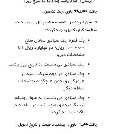
۱-
ارسال۲ عدد پاکت جداگانه به شرح زیر :
پاكت “الف”
حاوي
:
چک تضمین .
تضمین شركت در مناقصه به شرح ذیل می بایست به
مناقصه گزار تکمیل و ارائه گردد:
یک فقره چک صیادی معادل مبلغ
۲،۰۰۰،۰۰۰،۰۰۰ ریال( دو میلیارد ریال ) با
مشخصات ذیل:
چک صیادی می بایست به تاریخ روز باشد.
چک صیادی در وجه شرکت سیمان
هرمزگان و بدون هیچگونه توضیحات
اضافه دیگر.
چک صیادی می بایست به عنوان وثیقه
ثبت گردیده و تصویر ثبت در سامانه در
پاکت ضمیمه گردد.
”
پاكت
“ب
حاوي:
پیشنهاد قیمت و تاریخ تحویل .