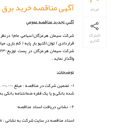
آگهی مناقصه خرید برق
خرداد
آگهي تجدید مناقصه عمومي
اشتراک
گذاری
قراردادی ) توان اکتیو بار پایه ( کم باری، می
واگذار نماید .
:
توضیحات
۱-
تضمین
شركت
در
مناقصه
شده بانکی و یا یک فقره ضمانتنامه بانکی به 
۲- نشانی دریافت اسناد مناقصه:
اسناد مناقصه در سایت شرکت به نشانی : www.hormozgancement.com