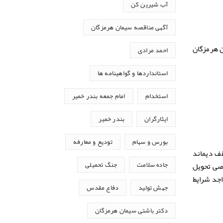
آب شیرین کن
آگهی مناقصه سیمان هرمزگان
)، بـالاتر از میـدان مینـا پـلاك ۳۷– شرکت سیمان هرمزگان
احمد مرادی
استانداردها و گواهینامه ها
استخدام
امام جمعه بندر خمیر
ایثارگران
بندر خمیر
بورس و سهام
تودیع و معارفه
۰ ،۰۰۰ ،۲۰ کیلو وات ساعت ( سقف دیماند
صاصی تحویل
جاده سلامت
جنگ تحمیلی
ده واجد شرایط
جهش تولید
دفاع مقدس
دکتر باشتی سیمان هرمزگان