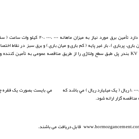
شرکت سیمان هرمزگان(سهامی عام) درنظر دارد تأمین برق مورد نیاز به میزان ماهانه ۰۰
ان باری، پرباری )، بار غیر پایه ( کم باری و میان باری ) و برق سبز در نقاط اخت
شرکت سیمان هرمزگان در پست توزیعKV ۲۳۰ بندر پل طبق سطح ولتاژی را از طریق مناقصه عمومی به تأمین کنن
: مبلغ ۰۰۰ ،۰۰۰ ،۰۰۰ ،۱ ريال ( یک میلیارد ریال ) مي باشد كه مي بايست بصورت یک فق
مناقصه گزار ارائه شود.
قابل دریافت می باشند.