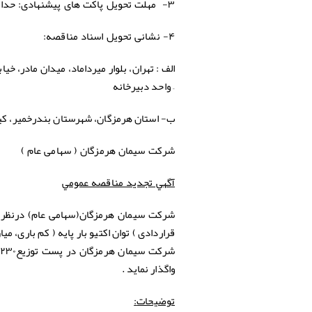
حداکث
۳- مهلت تحویل پاکت های پیشنهادی:
۴-
نشانی تحویل اسناد مناقصه:
– واحد دبیرخانه
ب- استان هرمزگان، شهرستان بندرخمير، كيلومتر ۴ جاده بندرلنگه، كارخانه سيمان هرمزگان، و
شرکت سیمان هرمزگان ( سهامی عام )
آگهي تجدید مناقصه عمومي
قراردادی ) توان اکتیو بار پایه ( کم باری، می
واگذار نماید .
:
توضیحات