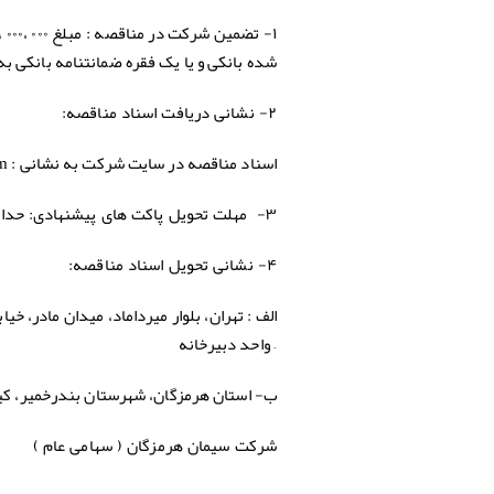
۱-
تضمین
شركت
در
مناقصه
شده بانکی و یا یک فقره ضمانتنامه بانکی به 
۲- نشانی دریافت اسناد مناقصه:
اسناد مناقصه در سایت شرکت به نشانی : www.hormozgancement.com
حداکث
۳- مهلت تحویل پاکت های پیشنهادی:
۴-
نشانی تحویل اسناد مناقصه:
– واحد دبیرخانه
ب- استان هرمزگان، شهرستان بندرخمير، كيلومتر ۴ جاده بندرلنگه، كارخانه سيمان هرمزگان، و
شرکت سیمان هرمزگان ( سهامی عام )