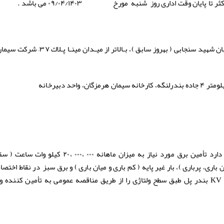
ر تا پایان وقت اداری روز شنبه مورخ ۰۹/۰۴/۱۴۰۳ می باشد .
الف : تهران، بلوار میرداماد، میدان مادر، خیابان شهید سنجابی ( بهروز سابق 
احد دبیرخانه
شرکت سیمان هرمزگان(سهامی عام) درنظر دارد تأمین برق مورد نیاز به میزان ماهانه ۰۰
ان باری، پرباری )، بار غیر پایه ( کم باری و میان باری ) و برق سبز در نقاط اخت
شرکت سیمان هرمزگان در پست توزیعKV ۲۳۰ بندر پل طبق سطح ولتاژی را از طریق مناقصه عمومی به تأمین کنن