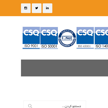
جستجو
برای: