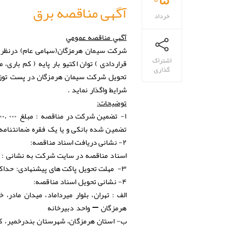
آگهی مناقصه برق
خرداد
آگهي مناقصه عمومي
اشتراک
قراردادی ) توان اکتیو بار پایه ( کم باری، 
گذاری
تحویل شرکت سیمان هرمزگان در پست توز
شرایط واگذار نماید .
توضیحات
:
۱-
تضمین شركت در مناقصه
تضمین شده بانکی و یا یک فقره ضمانتنامه ب
۲- نشانی دریافت اسناد مناقصه:
اسناد مناقصه در سایت شرکت به نشانی :
۳- مهلت تحویل پاکت های پیشنهادی:
حداکثر
۴- نشانی تحویل اسناد مناقصه:
هرمزگان – واحد دبیرخانه
ب- استان هرمزگان، شهرستان بندرخمير، كيلومتر ۴ جاده بندرلنگه، كارخانه سيمان هرمزگان،