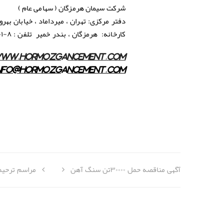
شرکت سیمان هرمزگان ( سهامی عام )
دفتر مرکزی: تهران ، میرداماد ، خیابان بهروز ، شماره ۳۷ . تلفن ۲۹۰۴۹۸۵
کارخانه: هرمزگان ، بندر خمیر تلفن : ۸-۰۷۶۳۳۲۳۷۰۰۱ نمابر :
ww.hormozgancement.com
nfo@hormozgancement.com
آگهی مناقصه حمل ۳۰۰۰۰تن سنگ آهن
مراسم ترحیم