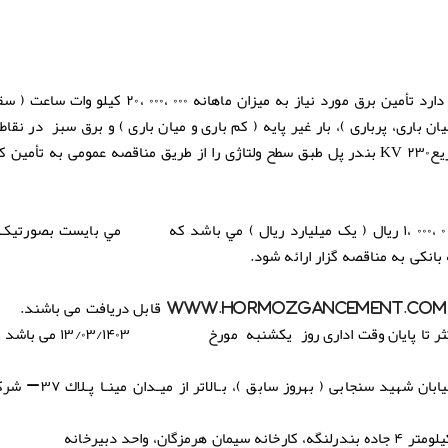
شرکت سیمان هرمزگان(سهامی عام) درنظر دارد تأمین برق مورد نیاز به میزان ماهانه ۰۰
میان باری، پرباری )، بار غیر پایه ( کم باری و میان باری ) و برق سبز در نق
KV
یع
۲۳۰ بندر پل طبق سطح ولتاژی را از طریق مناقصه عمومی به تأمین ک
: مبلغ ۰۰۰ ،۰۰۰ ،۰۰۰ ،۱ ريال ( یک میلیارد ریال ) مي باشد كه مي بايست بصور
انکی به مناقصه گزار ارائه شود.
www.hormozgancement.com
قابل دریافت می باشند.
 تا پایان وقت اداری روز یکشنبه مورخ ۱۳/۰۳/۱۴۰۳ می باشد .
الف : تهران، بلوار میرداماد، میدان مادر، خیابان 
 واحد دبیرخانه