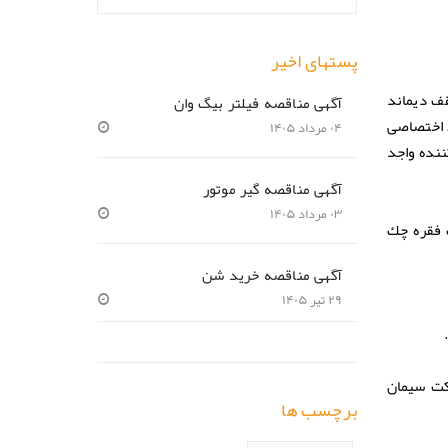
پستهای اخیر
۰ ،۰۰۰ ،۲۰ کیلو وات ساعت ( سقف دیماند
آگهی مناقصه فیلتر بیگ وان
اط اختصاصی
۰۴ مرداد ۱۴۰۵
ننده واجد
آگهی مناقصه گیر موتور
۰۳ مرداد ۱۴۰۵
تیک فقره چك
آگهی مناقصه خرید شن
۲۹ تیر ۱۴۰۵
شهید سنجابی ( بهروز سابق )، بـالاتر از میـدان مینـا پـلاك ۳۷– شرکت سیمان
برچسب ها