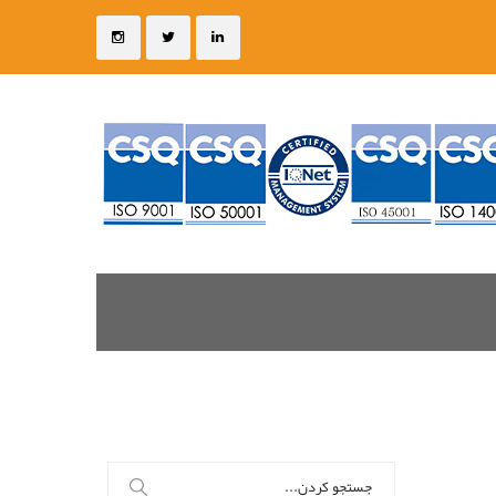
جستجو
برای: