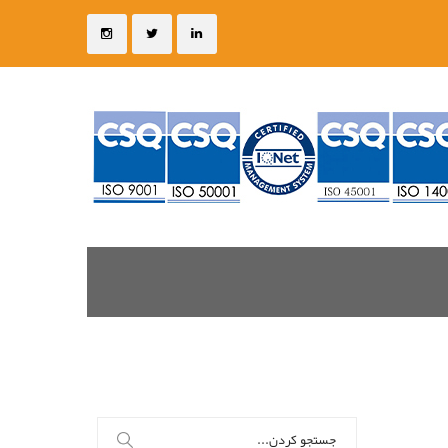
جستجو
برای: