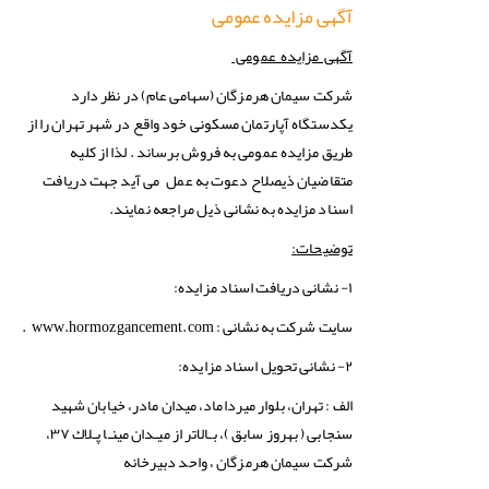
آگهی مزایده عمومی
آگهی مزایده عمومی
شرکت سیمان هرمزگان (سهامی عام) در نظر دارد
یکدستگاه آپارتمان مسکونی خود واقع در شهر تهران را از
طریق مزایده عمومی به فروش برساند . لذا از کلیه
متقاضیان ذیصلاح دعوت به عمل می آید جهت دریافت
اسناد مزایده به نشانی ذیل مراجعه نمایند.
توضیحات
:
۱- نشانی دریافت اسناد مزایده:
سایت شرکت به نشانی : www.hormozgancement.com
.
۲- نشانی تحویل اسناد مزایده:
الف : تهران، بلوار میرداماد، میدان مادر، خیابان شهید
سنجابی ( بهروز سابق )، بـالاتر از میـدان مینـا پـلاك ۳۷،
شرکت سیمان هرمزگان ، واحد دبیرخانه