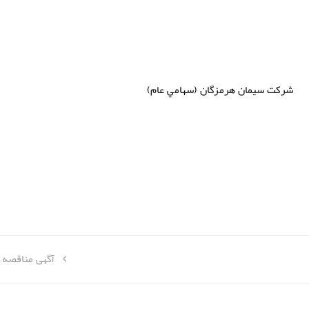
شركت
سيمان هرمزگان (سهامي عام)
آگهی مناقصه