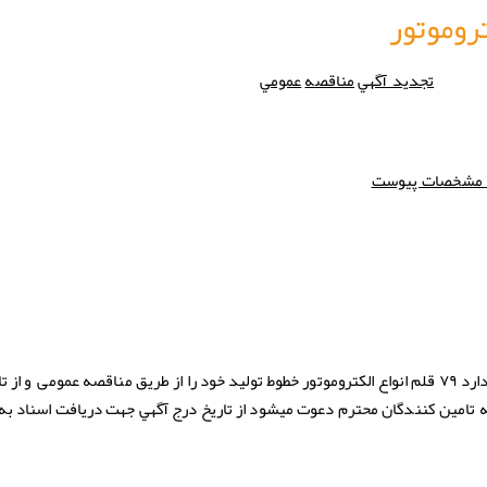
وموتور‎
تجدید آگهي
مناقصه
عمومي
(سهامي عام) در نظر دارد ۷۹ قلم انواع الکتروموتور خطوط تولید خود را از طریق مناقصه عمومی و از
ليه تامین کنندگان محترم دعوت ميشود از تاريخ درج آگهي جهت دريافت اسناد به