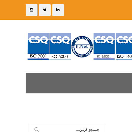
جستجو
برای: