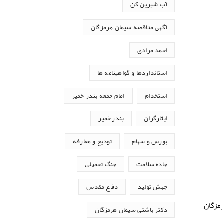
آب شیرین کن
آگهی مناقصه سیمان هرمزگان
احمد مرادی
استانداردها و گواهینامه ها
استخدام
امام جمعه بندر خمیر
ایثارگران
بندر خمیر
بورس و سهام
تودیع و معارفه
جاده سلامت
جنگ تحمیلی
جهش تولید
دفاع مقدس
مینـا پـلاك ۳۷– شرکت سیمان هرمزگان –
دکتر باشتی سیمان هرمزگان