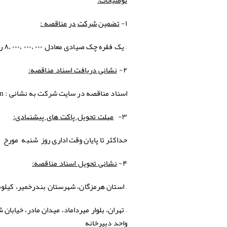
:
۱-
تضمین
شركت
در
مناقصه
– یک فقره چک صیادی معادل ۰۰۰ ،۰۰۰ ،۰۰۰ ،۸ ریال ( هشت میلیارد ریال ) .
۲-
نشانی دریافت اسناد مناقصه:
اسناد مناقصه در سایت شرکت به نشانی : www.hormozgancement.com
۳-
مهلت تحویل پاکت های پیشنهادی:
حداکثر تا پایان وقت اداری روز شنبه مورخ ۲۸/۰۴/۱۴۰۴ می باشد .
۴-
نشانی تحویل اسناد مناقصه:
– استان هرمزگان، شهرستان بندرخمير، كيلومتر ۴ جاده بندرلنگه، كارخانه سيمان هرمزگان، واحد دبیرخانه 
واحد دبیرخانه