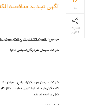
آگهی تجدید مناقصه الکتر
تیر
اشتراک
گذاری
موضوع:
تامین ۷۹ قلم انواع الکتروموتور با مشخصات پیوست
(سهامي عام)
شركت سيمان هرمزگان
شركت
سيمان هرمزگان
کنندگان واجد شرایط تامین نماید . لذا از ك
ذيل مراجعه نمايند.
توضیحات: