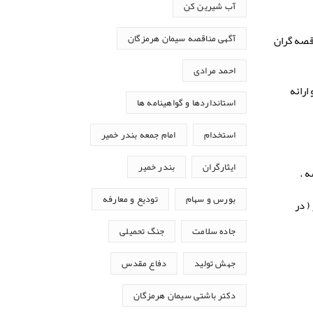
آب شیرین کن
قصه گران
آگهی مناقصه سیمان هرمزگان
احمد مرادی
DVD به صورت فایل های مجزا با فرمت PDF اسکن و ارائه
استانداردها و گواهینامه ها
استخدام
امام جمعه بندر خمیر
ایثارگران
بندر خمیر
بورس و سهام
تودیع و معارفه
گزار ( در
جاده سلامت
جنگ تحمیلی
جهش تولید
دفاع مقدس
دکتر باشتی سیمان هرمزگان