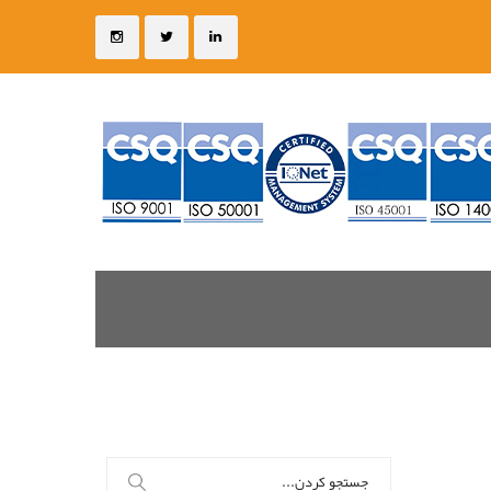
جستجو
برای: