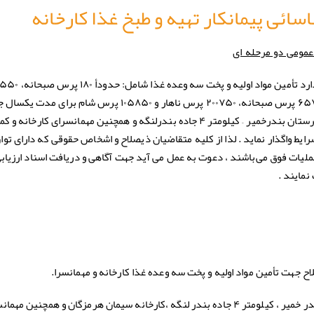
ائی پیمانکار تهیه و طبخ غذا کارخانه
عمومی دو مرحله ای
ناهار و ۲۹۰ پرس شام در هر روز و مجموعاً ۶۵۷۰۰ پرس صبحانه، ۲۰۰۷۵۰ پرس ناهار و ۱۰۵۸۵۰ پرس شام برای م
کارکنان کارفرما در محل کارخانه واقع در شهرستان بندرخمیر – کیلومتر ۴ جاده بندرلنگه و همچنین مهمانسرای 
رایط واگذار نماید . لذا از کلیه متقاضیان ذیصلاح و اشخاص حقوقی که دارای توا
عملیات فوق می‌باشند ، دعوت به عمل می آید جهت آگاهی و دریافت اسناد ارزیاب
نمایند .
ح جهت تأمین مواد اولیه و پخت سه وعده غذا کارخانه و مهمانسرا.
استان هرمزگان ، بندر خمیر ، کیلومتر ۴ جاده بندر لنگه ،کارخانه سیمان هرمزگان و همچنین مه