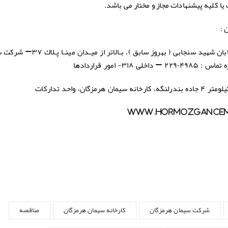
بان شهید سنجابی ( بهروز سابق )، بـالاتر از میـدان مینـا پـلاك ۳۷
–
شرکت س
 امور قراردادها
ان، واحد تداركات
www.Hormozgancem
شرکت سیمان هرمزگان
کارخانه سیمان هرمزگان
مناقصه