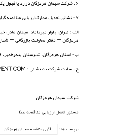
۶ . شرکت سیمان هرمزگان در رد یا قبول یک یا کلیه پیشنهادات مجاز و مختار می باشد.
۷- نشانی تحویل مدارک ارزیابی مناقصه گران :
الف : تهران، بلوار میرداماد، میدان مادر، خیا
هرمزگان – دفتر معاونـت بازرگانی – شماره تماس : ۲۲۹۰۴۹۸۵ – داخلی ۳۱۸-
ب- استان
هرمزگان، شهرستان بندرخمير، كيلومتر ۴ جاده بندرلنگه، كارخانه سيمان هرمزگ
ج- سایت شرکت به نشانی :
ent.com
شرکت سیمان هرمزگان
دستور العمل ارزیابی مناقصه غذا
برچسب ها :
آگهی مناقصه سیمان هرمزگان