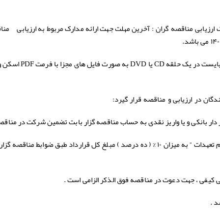
آخرین مهلت جهت ارائه مدارک مربوط به ارزیابی منا
 ارزیابی مناقصه گران :
ز ) کلیه مدارک تحویلی به مناقصه گزار، می بایست در یک حلقه CD یا 
ان در ارزیابی و مناقصه قرار گیرد
:
۲ . توانائی ارائه ضمانتنامه بانکی ” بابت انجام تعهدات ” به میزان ۱۰ % ( ده درصد ) مبلغ کل قرارداد طبق ضوابط مناقصه 