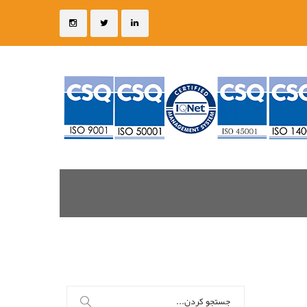
جستجو
برای: