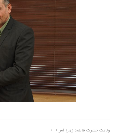
ولادت حضرت فاطمه زهرا (س)